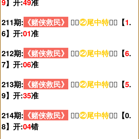
9
】开:
49
准
211期:
《赌侠救民》
🚵‍♀️
②尾中特
🚵‍♀️【
1
.
6】开:
01
准
212期:
《赌侠救民》
🚵‍♀️
②尾中特
🚵‍♀️【
6
.
7】开:
06
准
213期:
《赌侠救民》
🚵‍♀️
②尾中特
🚵‍♀️【
5
.
9】开:
35
准
214期:
《赌侠救民》
🚵‍♀️
②尾中特
🚵‍♀️【0.
8】开:
04
错