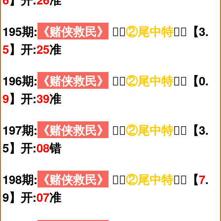
195期:
《赌侠救民》
🚵‍♀️
②尾中特
🚵‍♀️【3.
5
】开:
25
准
196期:
《赌侠救民》
🚵‍♀️
②尾中特
🚵‍♀️【0.
9
】开:
39
准
197期:
《赌侠救民》
🚵‍♀️
②尾中特
🚵‍♀️【3.
5】开:
08
错
198期:
《赌侠救民》
🚵‍♀️
②尾中特
🚵‍♀️【
7
.
9】开:
07
准