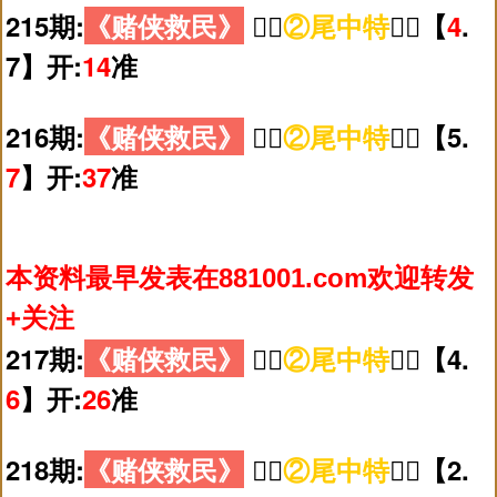
215期:
《赌侠救民》
🚵‍♀️
②尾中特
🚵‍♀️【
4
.
7】开:
14
准
216期:
《赌侠救民》
🚵‍♀️
②尾中特
🚵‍♀️【5.
7
】开:
37
准
本资料最早发表在881001.com欢迎转发
+关注
217期:
《赌侠救民》
🚵‍♀️
②尾中特
🚵‍♀️【4.
6
】开:
26
准
218期:
《赌侠救民》
🚵‍♀️
②尾中特
🚵‍♀️【2.