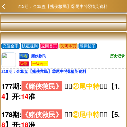
219期：金算盘【赌侠救民】②尾中特🎖️精英资料
充值金币
认证规则
返回首页
关闭本页
编辑帖子
作者
赌侠救民
历史记录
级别
一级高手
219期：金算盘【赌侠救民】②尾中特🎖️精英资料
177期:
《赌侠救民》
🚵‍♀️
②尾中特
🚵‍♀️【1.
4
】开:
14
准
178期:
《赌侠救民》
🚵‍♀️
②尾中特
🚵‍♀️【5.
8
】开:
18
准