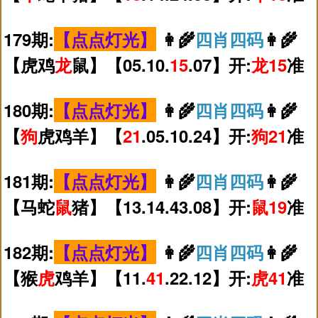
179期:
【点点灯光】
👩‍🌾
四肖四码
👩‍🌾
【虎鸡
龙
鼠】【05.10.
15
.07】开:
龙15
准
180期:
【点点灯光】
👩‍🌾
四肖四码
👩‍🌾
【
狗
虎鸡羊】【
21
.05.10.24】开:
狗21
准
181期:
【点点灯光】
👩‍🌾
四肖四码
👩‍🌾
【马蛇
鼠
猪】【13.14.43.08】开:
鼠19
准
182期:
【点点灯光】
👩‍🌾
四肖四码
👩‍🌾
【猴
虎
鸡羊】【11.
41
.22.12】开:
虎41
准