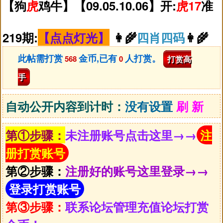
【狗
虎
鸡牛】【09.05.10.06】开:
虎17
准
219期:
【点点灯光】
👩‍🌾
四肖四码
👩‍🌾
此帖需打赏
金币,已有
人打赏。
568
0
打赏高
手
自动公开内容到计时：
没有设置
刷 新
第①步骤：
未注册账号点击这里→→
注
册打赏账号
第②步骤：
注册好的账号这里登录→→
登录打赏账号
第③步骤：
联系论坛管理充值论坛打赏