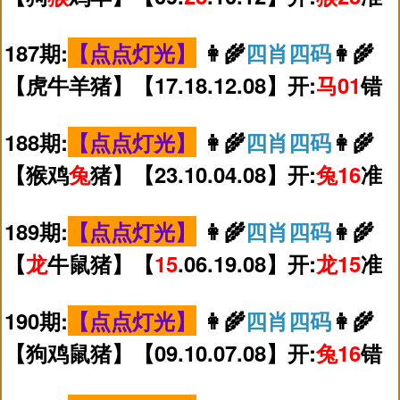
187期:
【点点灯光】
👩‍🌾
四肖四码
👩‍🌾
【虎牛羊猪】【17.18.12.08】开:
马01
错
188期:
【点点灯光】
👩‍🌾
四肖四码
👩‍🌾
【猴鸡
兔
猪】【23.10.04.08】开:
兔16
准
189期:
【点点灯光】
👩‍🌾
四肖四码
👩‍🌾
【
龙
牛鼠猪】【
15
.06.19.08】开:
龙15
准
190期:
【点点灯光】
👩‍🌾
四肖四码
👩‍🌾
【狗鸡鼠猪】【09.10.07.08】开:
兔16
错